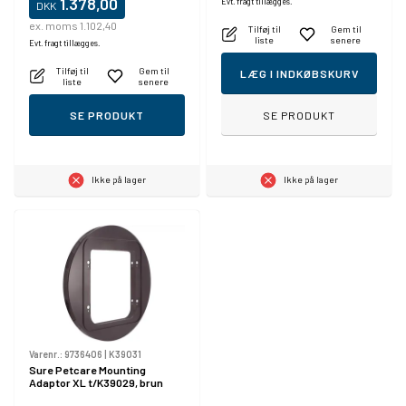
1.378,00
Evt. fragt tillægges.
DKK
ex. moms 1.102,40
Tilføj til
Gem til
liste
senere
Evt. fragt tillægges.
Tilføj til
Gem til
LÆG I INDKØBSKURV
liste
senere
SE PRODUKT
SE PRODUKT
Ikke på lager
Ikke på lager
Varenr.:
9736406
|
K39031
Sure Petcare Mounting
Adaptor XL t/K39029, brun