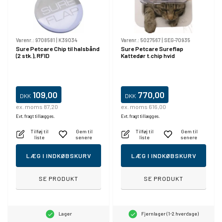
Varenr.:
9708581
|
K39034
Varenr.:
5027567
|
SEG-70935
Sure Petcare Chip til halsbånd
Sure Petcare Sureflap
(2 stk.), RFID
Kattedør t.chip hvid
109,00
770,00
DKK
DKK
ex. moms 87,20
ex. moms 616,00
Evt. fragt tillægges.
Evt. fragt tillægges.
Tilføj til
Gem til
Tilføj til
Gem til
liste
senere
liste
senere
LÆG I INDKØBSKURV
LÆG I INDKØBSKURV
SE PRODUKT
SE PRODUKT
Lager
Fjernlager (1-2 hverdage)