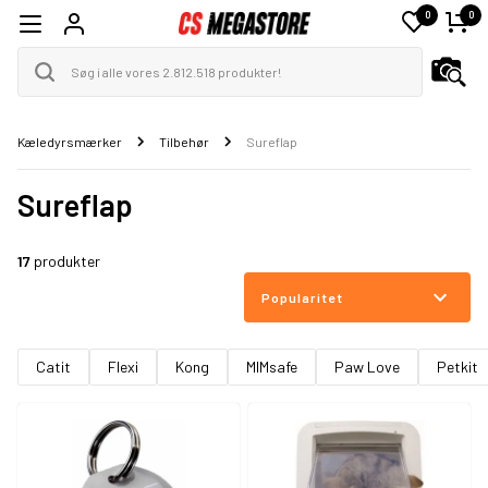
0
0
Kæledyrsmærker
Tilbehør
Sureflap
Sureflap
17
produkter
Popularitet
Catit
Flexi
Kong
MIMsafe
Paw Love
Petkit