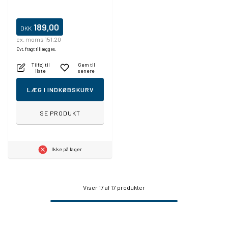
189,00
DKK
ex. moms 151,20
Evt. fragt tillægges.
Tilføj til
Gem til
liste
senere
LÆG I INDKØBSKURV
SE PRODUKT
Ikke på lager
Viser
17
af 17 produkter