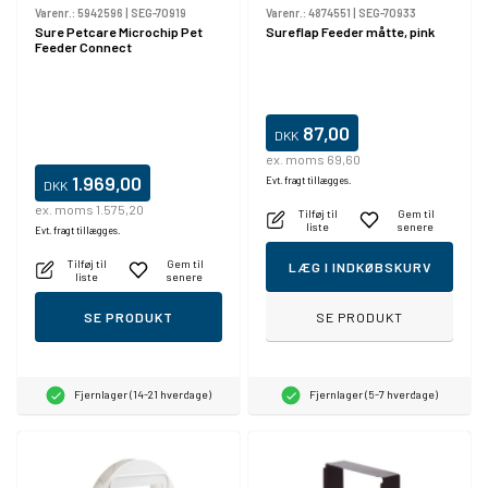
Varenr.:
5942596
|
SEG-70919
Varenr.:
4874551
|
SEG-70933
Sure Petcare Microchip Pet
Sureflap Feeder måtte, pink
Feeder Connect
87,00
DKK
ex. moms 69,60
1.969,00
Evt. fragt tillægges.
DKK
ex. moms 1.575,20
Tilføj til
Gem til
liste
senere
Evt. fragt tillægges.
Tilføj til
Gem til
LÆG I INDKØBSKURV
liste
senere
SE PRODUKT
SE PRODUKT
Fjernlager (14-21 hverdage)
Fjernlager (5-7 hverdage)