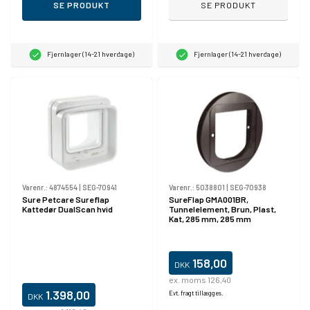
SE PRODUKT
SE PRODUKT
Fjernlager (14-21 hverdage)
Fjernlager (14-21 hverdage)
Varenr.:
4874554
|
SEG-70941
Varenr.:
5038801
|
SEG-70938
Sure Petcare Sureflap
SureFlap GMA001BR,
Kattedør DualScan hvid
Tunnelelement, Brun, Plast,
Kat, 285 mm, 285 mm
158,00
DKK
ex. moms 126,40
1.398,00
Evt. fragt tillægges.
DKK