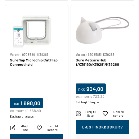
Varenr.:
9708586
|
K39281
Varenr.:
9708585
|
K39255
Sureflap Microchip Cat Flap
Sure Petcare Hub
Connect hvid
t/K39190/K39281/K39288
904,00
DKK
ex. moms 723,20
1.698,00
Evt. fragt tillægges.
DKK
ex. moms 1.358,40
Tilføj til
Gem til
liste
senere
Evt. fragt tillægges.
Tilføj til
Gem til
LÆG I INDKØBSKURV
liste
senere