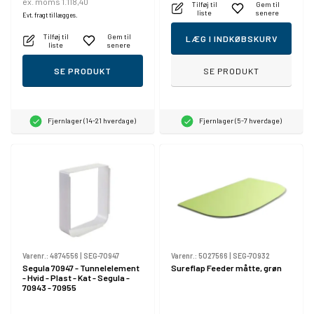
ex. moms 1.118,40
Tilføj til
Gem til
liste
senere
Evt. fragt tillægges.
Tilføj til
Gem til
LÆG I INDKØBSKURV
liste
senere
SE PRODUKT
SE PRODUKT
Fjernlager (14-21 hverdage)
Fjernlager (5-7 hverdage)
Varenr.:
4874556
|
SEG-70947
Varenr.:
5027566
|
SEG-70932
Segula 70947 - Tunnelelement
Sureflap Feeder måtte, grøn
- Hvid - Plast - Kat - Segula -
70943 - 70955