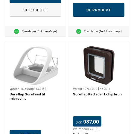
SE PRODUKT
SE PRODUKT
Fjernlager (5-7 hverdage)
Fjernlager (14-21 hverdage)
Varenr.:
9736409
|
K39132
Varenr.:
9736400
|
K39011
Sureflap SureFeed til
Sureflap Kattedør t.chip brun
microchip
937,00
DKK
ex. moms 749,60