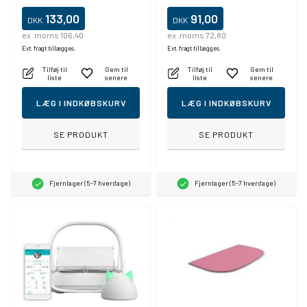
133,00
91,00
DKK
DKK
ex. moms 106,40
ex. moms 72,80
Evt. fragt tillægges.
Evt. fragt tillægges.
Tilføj til
Gem til
Tilføj til
Gem til
liste
senere
liste
senere
LÆG I INDKØBSKURV
LÆG I INDKØBSKURV
SE PRODUKT
SE PRODUKT
Fjernlager (5-7 hverdage)
Fjernlager (5-7 hverdage)