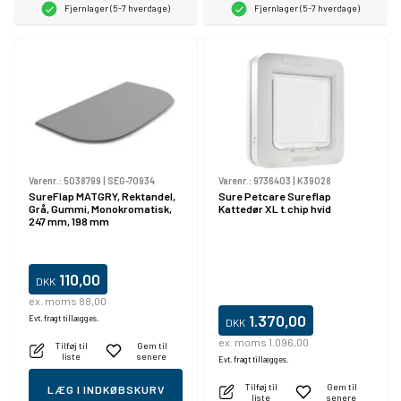
Fjernlager (5-7 hverdage)
Fjernlager (5-7 hverdage)
Varenr.:
5038799
|
SEG-70934
Varenr.:
9736403
|
K39028
SureFlap MATGRY, Rektandel,
Sure Petcare Sureflap
Grå, Gummi, Monokromatisk,
Kattedør XL t.chip hvid
247 mm, 198 mm
110,00
DKK
ex. moms 88,00
1.370,00
Evt. fragt tillægges.
DKK
ex. moms 1.096,00
Tilføj til
Gem til
liste
senere
Evt. fragt tillægges.
Tilføj til
Gem til
LÆG I INDKØBSKURV
liste
senere