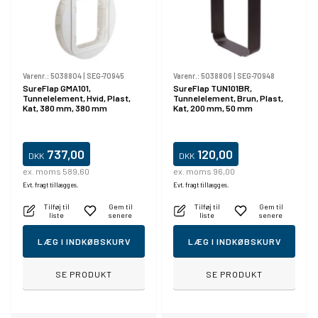
Varenr.:
5038804
|
SEG-70945
Varenr.:
5038806
|
SEG-70948
SureFlap GMA101,
SureFlap TUN101BR,
Tunnelelement, Hvid, Plast,
Tunnelelement, Brun, Plast,
Kat, 380 mm, 380 mm
Kat, 200 mm, 50 mm
737,00
120,00
DKK
DKK
ex. moms 589,60
ex. moms 96,00
Evt. fragt tillægges.
Evt. fragt tillægges.
Tilføj til
Gem til
Tilføj til
Gem til
liste
senere
liste
senere
LÆG I INDKØBSKURV
LÆG I INDKØBSKURV
SE PRODUKT
SE PRODUKT