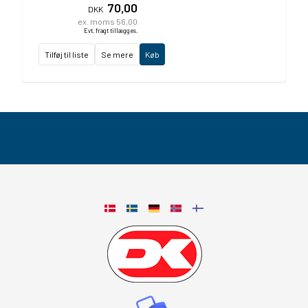
70,00
DKK
ex. moms 56,00
Evt. fragt tillægges.
Tilføj til liste
Se mere
Køb