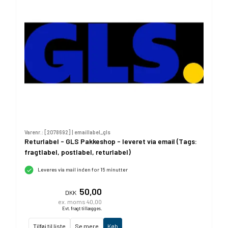
Varenr.: [
2078692
] |
emaillabel_gls
Returlabel - GLS Pakkeshop - leveret via email (Tags:
fragtlabel, postlabel, returlabel)
Leveres via mail inden for 15 minutter
50,00
DKK
ex. moms 40,00
Evt. fragt tillægges.
Tilføj til liste
Se mere
Køb