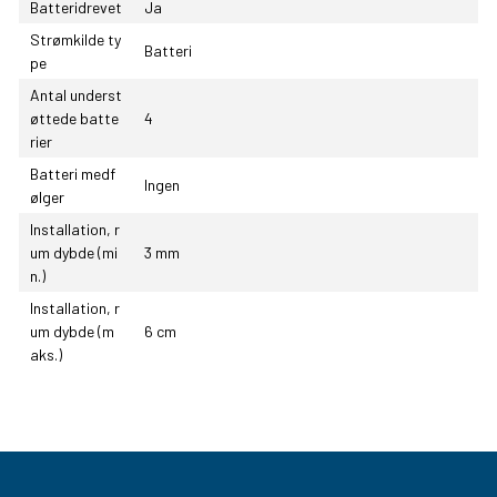
Batteridrevet
Ja
Strømkilde ty
Batteri
pe
Antal underst
øttede batte
4
rier
Batteri medf
Ingen
ølger
Installation, r
um dybde (mi
3 mm
n.)
Installation, r
um dybde (m
6 cm
aks.)