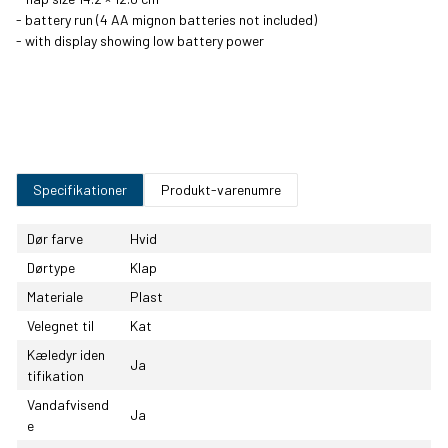
- battery run (4 AA mignon batteries not included)
- with display showing low battery power
Specifikationer
Produkt-varenumre
Dør farve
Hvid
Dørtype
Klap
Materiale
Plast
Velegnet til
Kat
Kæledyr iden
Ja
tifikation
Vandafvisend
Ja
e