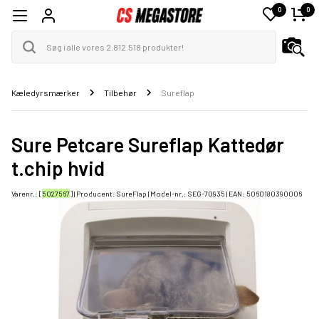
0
0
Kæledyrsmærker
Tilbehør
Sureflap
Sure Petcare Sureflap Kattedør
t.chip hvid
Varenr.: [
5027567
] | Producent:
SureFlap
| Model-nr.:
SEG-70935
| EAN:
5060180390006