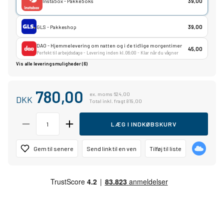
Instabox - Pakkeboks
39,00
GLS - Pakkeshop
39,00
DAO - Hjemmelevering om natten og i de tidlige morgentimer
45,00
Perfekt til arbejdsdage - Levering inden kl. 06:00 - Klar når du vågner
Vis alle leveringsmuligheder (6)
780,00
ex. moms 624,00
DKK
Total inkl. fragt 819,00
LÆG I INDKØBSKURV
Gem til senere
Send link til en ven
Tilføj til liste