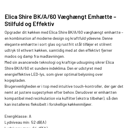
Elica Shire BK/A/60 Væghængt Emhætte –
Stilfuld og Effektiv
Opgrader dit køkken med Elica Shire BK/A/60 væghængt emhætte –
en kombination af moderne design og kraftfuld ydeevne. Denne
elegante emhætte i sort glas og rustfrit stål tilføjer et stilrent
udtryk til ethvert køkken, samtidig med at den effektivt fjerner
mados og damp fra madlavningen.
Med sin avancerede teknologi og kraftige udsugning sikrer Elica
Shire BK/A/60 et sundere indeklima. Den er udstyret med
energieffektive LED-lys, som giver optimal belysning over
kogepladen.
Brugervenligheden er i top med intuitive touch-kontroller, der gør det
nemt at justere sugestyrken efter behov. Derudover er emhætten
kompatibel med recirkulation via kulfilter (ekstra tilbehør), så den
kan installeres fleksibelt i forskellige køkkenmiljøer.
Energiklasse: A
Lydniveau min: 52 dB(A)