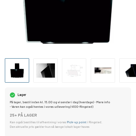
Lager
På lager, bestil inden kl. 15.00 og vi sender i dag (hverdage) -
Mere info
- Varen kan også hentes i vores udlevering (4100-Ringsted)
25+ PÅ LAGER
Kan også bestilles til afhentning i vores
Pick-up point
i Ringsted.
Den aktuelle pris gælder kun så længe lokalt lager haves