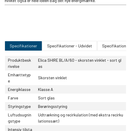
hvilket også er hele ideen bag det nye energimærke.
Specifikationer
Specifikationer - Udvidet
Specifikationer
Produktbesk
Elica SHIRE BL/A/60 - skorsten vinklet - sort gl
rivelse
as
Emhættetyp
Skorsten vinklet
e
Energiklasse
Klasse A
Farve
Sort glas
Styringstype
Berøringsstyring
Luftudsugnin
Udtrækning og recirkulation (med ekstra recirku
gstype
lationssæt)
Intensiv tilsta