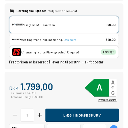
Leveringsmuligheder
- Vælges ved checkout
Fragtmand til kantsten.
199,00
Med fragtmand inkl. indbæring.
Læs mere
649,00
Afhentning i vores Pick-up point i Ringsted
Fri fragt
Fragtprisen er baseret på levering til postnr.:
-
skift postnr.
1.799,00
DKK
ex. moms 1.439,20
Total inkl. fragt 1.998,00
Produktdatablad
LÆG I INDKØBSKURV