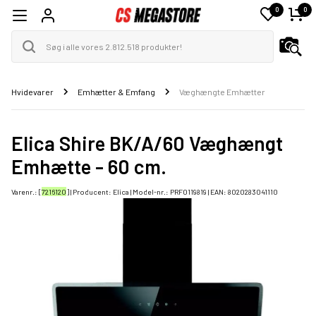
0
0
Hvidevarer
Emhætter & Emfang
Væghængte Emhætter
Elica Shire BK/A/60 Væghængt
Emhætte - 60 cm.
Varenr.: [
7216120
] | Producent:
Elica
| Model-nr.:
PRF0119819
| EAN:
8020283041110