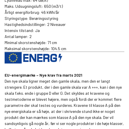
Lydniveau max: 64 dB(A)
Maks. Udsugningsluft: 650 (m3/t)
Årligt energiforbrug: 46 kWh/år
Styringstype: Berøringsstyring
Hastighedsindstillinger: 2 Niveauer
Intensiv tilstand: Ja
Antal lamper: 2
Minimal skorstenshøjde: 71 cm
Maksimal skorstenshøjde: 104.5 cm
EU-energimærke – Nye krav fra marts 2021
Den nye skala ligner meget den gamle skala, men den er langt
strengere. Et produkt, der i den gamle skala var A +++, kan i den nye
skala f.eks. ende i gruppe D eller G. Det skyldes at kravene og
testmetoderne er blevet højere, men også fordi der er kommet flere
parametre der skal testes og vurderes. Kravene til klasse A på den
nye energiskala er så høje, at der i skrivende stund ikke er noget
produkt der kan mærkes som klasse A på den nye skala. Der vil
sandsynligvis gå nogle år, før vi ser nogle produkter i de høje klasser,