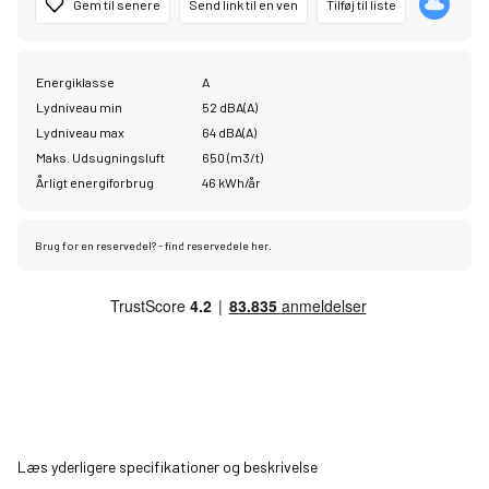
Gem til senere
Send link til en ven
Tilføj til liste
Energiklasse
A
Lydniveau min
52 dBA(A)
Lydniveau max
64 dBA(A)
Maks. Udsugningsluft
650 (m3/t)
Årligt energiforbrug
46 kWh/år
Brug for en reservedel? - find reservedele her.
Læs yderligere specifikationer og beskrivelse