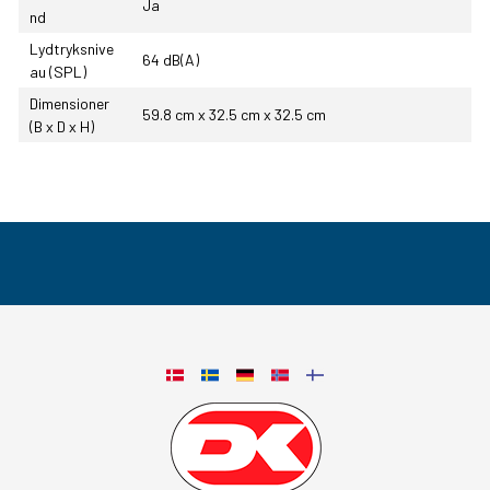
Ja
nd
Lydtryksnive
64 dB(A)
au (SPL)
Dimensioner
59.8 cm x 32.5 cm x 32.5 cm
(B x D x H)