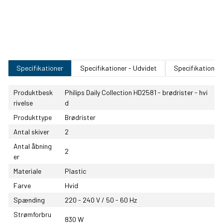
Specifikationer
Specifikationer - Udvidet
Specifikationer
Produktbesk
Philips Daily Collection HD2581 - brødrister - hvi
rivelse
d
Produkttype
Brødrister
Antal skiver
2
Antal åbning
2
er
Materiale
Plastic
Farve
Hvid
Spænding
220 - 240 V / 50 - 60 Hz
Strømforbru
830 W