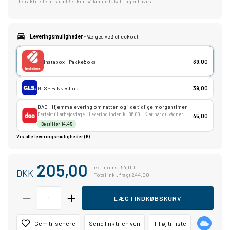
Den aktuelle pris gælder kun så længe lokalt lager haves
Leveringsmuligheder
- Vælges ved checkout
Instabox - Pakkeboks
39,00
GLS - Pakkeshop
39,00
DAO - Hjemmelevering om natten og i de tidlige morgentimer
Perfekt til arbejdsdage - Levering inden kl. 06:00 - Klar når du vågner
45,00
Bestil før 14:45
Vis alle leveringsmuligheder (6)
205,00
ex. moms 164,00
DKK
Total inkl. fragt 244,00
LÆG I INDKØBSKURV
Gem til senere
Send link til en ven
Tilføj til liste