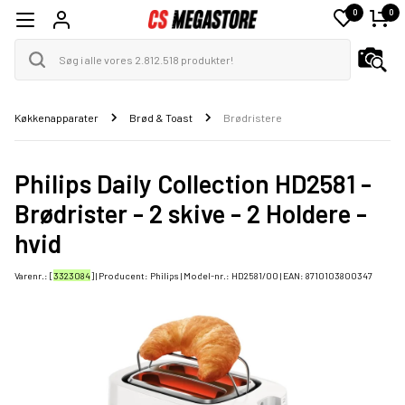
0
0
Køkkenapparater
Brød & Toast
Brødristere
Philips Daily Collection HD2581 -
Brødrister - 2 skive - 2 Holdere -
hvid
Varenr.: [
3323084
] | Producent:
Philips
| Model-nr.:
HD2581/00
| EAN:
8710103800347