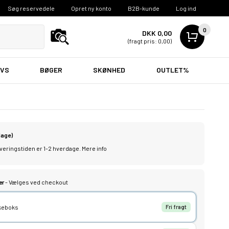
Søg reservedele
Opret ny konto
B2B-kunde
Log ind
0
DKK 0,00
(fragt pris: 0,00)
VVS
BØGER
SKØNHED
OUTLET%
dage)
leveringstiden er 1-2 hverdage.
Mere info
er
- Vælges ved checkout
kkeboks
Fri fragt