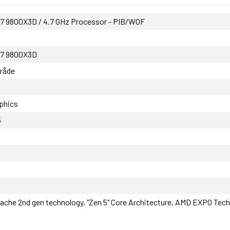
7 9800X3D / 4.7 GHz Processor - PIB/WOF
 7 9800X3D
tråde
phics
5
che 2nd gen technology, "Zen 5" Core Architecture, AMD EXPO Tech