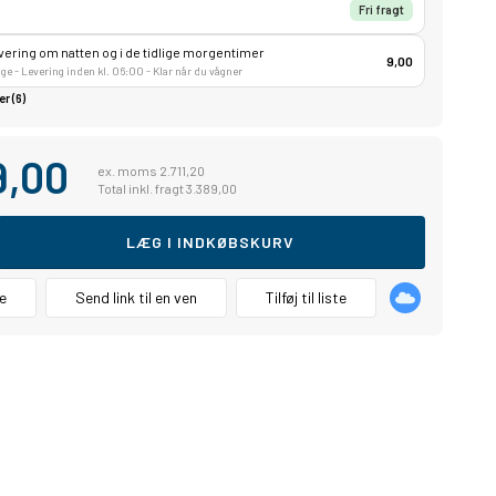
p
Fri fragt
ring om natten og i de tidlige morgentimer
9,00
age - Levering inden kl. 06:00 - Klar når du vågner
r (6)
9,00
ex. moms 2.711,20
Total inkl. fragt 3.389,00
LÆG I INDKØBSKURV
e
Send link til en ven
Tilføj til liste