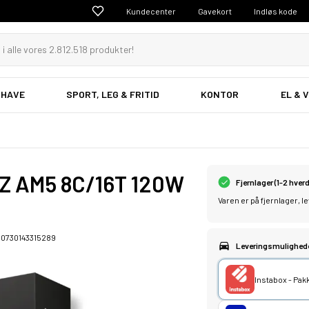
Kundecenter
Gavekort
Indløs kode
 HAVE
SPORT, LEG & FRITID
KONTOR
EL & 
Z AM5 8C/16T 120W
Fjernlager (1-2 hver
Varen er på fjernlager, 
:
0730143315289
Leveringsmulighed
Instabox - Pa