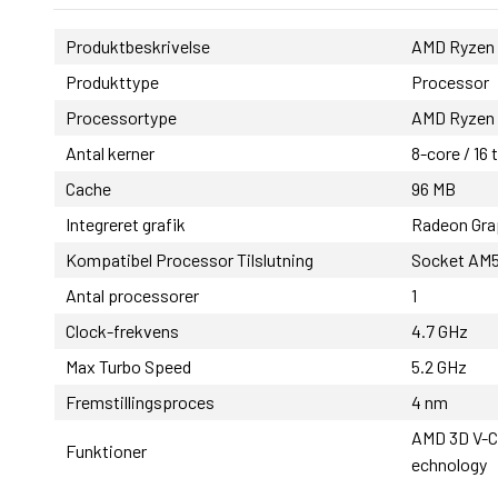
Produktbeskrivelse
AMD Ryzen 
Produkttype
Processor
Processortype
AMD Ryzen
Antal kerner
8-core / 16 
Cache
96 MB
Integreret grafik
Radeon Gra
Kompatibel Processor Tilslutning
Socket AM
Antal processorer
1
Clock-frekvens
4.7 GHz
Max Turbo Speed
5.2 GHz
Fremstillingsproces
4 nm
AMD 3D V-Ca
Funktioner
echnology