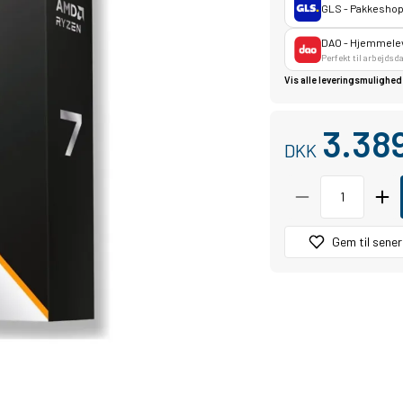
GLS - Pakkesho
DAO - Hjemmeleve
Perfekt til arbejdsd
Vis alle leveringsmulighede
3.38
DKK
Gem til sener