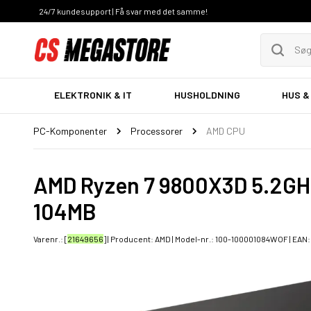
24/7 kundesupport | Få svar med det samme!
ELEKTRONIK & IT
HUSHOLDNING
HUS &
PC-Komponenter
Processorer
AMD CPU
AMD Ryzen 7 9800X3D 5.2GH
104MB
Varenr.: [
21649656
] | Producent:
AMD
| Model-nr.:
100-100001084WOF
| EAN