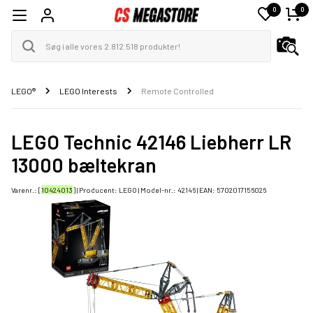
0
0
LEGO®
LEGO Interests
Remote Controlled
LEGO Technic 42146 Liebherr LR
13000 bæltekran
Varenr.: [
10424013
] | Producent:
LEGO
| Model-nr.:
42146
| EAN:
5702017156026