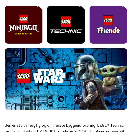
Den er stor, mægtig og din næste byggeudfordring! LEGO® Technic
modellen Liebherr LR 13000 bæltekran (42146) til voksne er over 99