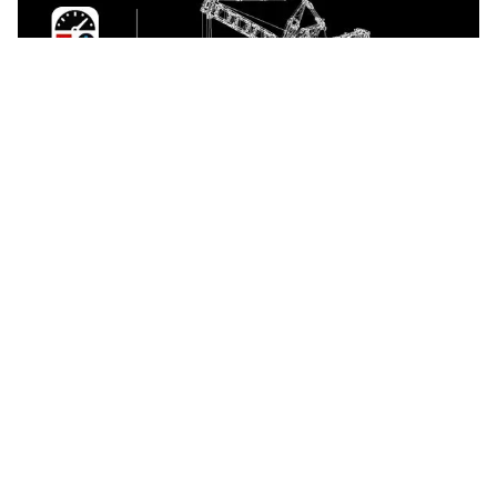
CONTROL+-app
Ægte kranbevægelser
Download CONTROL+-appen for at tage styringen over
denne mægtige maskine. Brug appen til at styre kranen,
prøve udfordringer og se køretøjsstatistik.