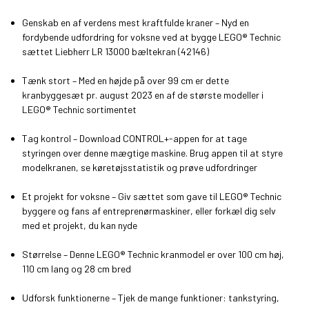
Genskab en af verdens mest kraftfulde kraner – Nyd en
fordybende udfordring for voksne ved at bygge LEGO® Technic
sættet Liebherr LR 13000 bæltekran (42146)
Tænk stort – Med en højde på over 99 cm er dette
kranbyggesæt pr. august 2023 en af de største modeller i
LEGO® Technic sortimentet
Tag kontrol – Download CONTROL+-appen for at tage
styringen over denne mægtige maskine. Brug appen til at styre
modelkranen, se køretøjsstatistik og prøve udfordringer
Et projekt for voksne – Giv sættet som gave til LEGO® Technic
byggere og fans af entreprenørmaskiner, eller forkæl dig selv
med et projekt, du kan nyde
Størrelse – Denne LEGO® Technic kranmodel er over 100 cm høj,
110 cm lang og 28 cm bred
Udforsk funktionerne – Tjek de mange funktioner: tankstyring,