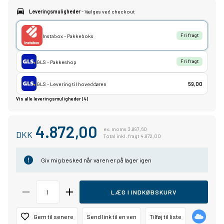
Leveringsmuligheder
- Vælges ved checkout
Instabox - Pakkeboks
Fri fragt
GLS - Pakkeshop
Fri fragt
GLS - Levering til hoveddøren
59,00
Vis alle leveringsmuligheder (4)
4.872,00
ex. moms 3.897,60
DKK
Total inkl. fragt 4.872,00
Giv mig besked når varen er på lager igen
LÆG I INDKØBSKURV
Gem til senere
Send link til en ven
Tilføj til liste