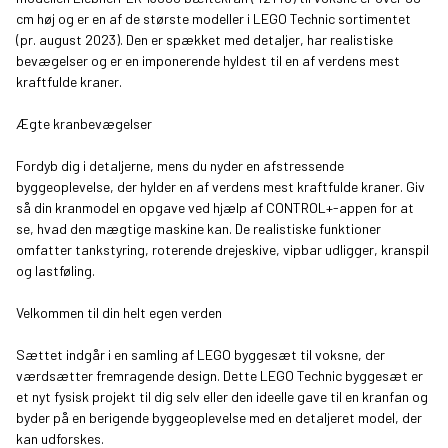
cm høj og er en af de største modeller i LEGO Technic sortimentet
(pr. august 2023). Den er spækket med detaljer, har realistiske
bevægelser og er en imponerende hyldest til en af verdens mest
kraftfulde kraner.
Ægte kranbevægelser
Fordyb dig i detaljerne, mens du nyder en afstressende
byggeoplevelse, der hylder en af verdens mest kraftfulde kraner. Giv
så din kranmodel en opgave ved hjælp af CONTROL+-appen for at
se, hvad den mægtige maskine kan. De realistiske funktioner
omfatter tankstyring, roterende drejeskive, vipbar udligger, kranspil
og lastføling.
Velkommen til din helt egen verden
Sættet indgår i en samling af LEGO byggesæt til voksne, der
værdsætter fremragende design. Dette LEGO Technic byggesæt er
et nyt fysisk projekt til dig selv eller den ideelle gave til en kranfan og
byder på en berigende byggeoplevelse med en detaljeret model, der
kan udforskes.