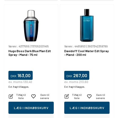
Varenr.:
4377555
|
737052031415
Varenr.:
4465853
|
3607342359789
Hugo Boss Dark Blue Man Edt
Davidoff Cool Water Edt Spray
Spray - Mand - 75 ml
- Mand - 200 ml
163,00
267,00
DKK
DKK
ex. moms 130,40
ex. moms 213,60
Evt. fragt tillægges.
Evt. fragt tillægges.
Tilføj til
Gem til
Tilføj til
Gem til
liste
senere
liste
senere
LÆG I INDKØBSKURV
LÆG I INDKØBSKURV