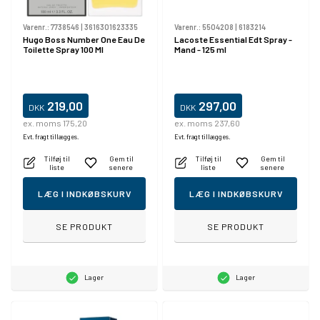
Varenr.:
7738546
|
3616301623335
Varenr.:
5504208
|
6183214
Hugo Boss Number One Eau De
Lacoste Essential Edt Spray -
Toilette Spray 100 Ml
Mand - 125 ml
219,00
297,00
DKK
DKK
ex. moms 175,20
ex. moms 237,60
Evt. fragt tillægges.
Evt. fragt tillægges.
Tilføj til
Gem til
Tilføj til
Gem til
liste
senere
liste
senere
LÆG I INDKØBSKURV
LÆG I INDKØBSKURV
SE PRODUKT
SE PRODUKT
Lager
Lager