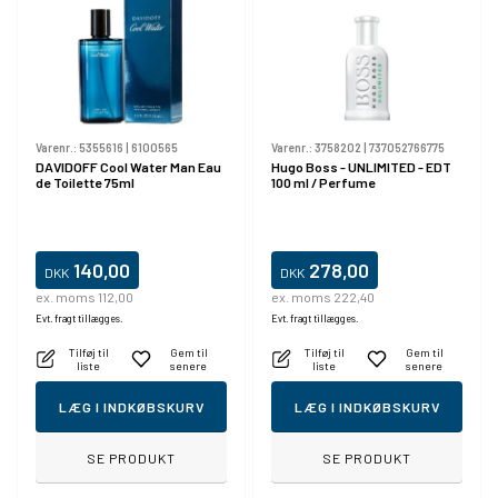
Varenr.:
5355616
|
6100565
Varenr.:
3758202
|
737052766775
DAVIDOFF Cool Water Man Eau
Hugo Boss - UNLIMITED - EDT
de Toilette 75ml
100 ml / Perfume
140,00
278,00
DKK
DKK
ex. moms 112,00
ex. moms 222,40
Evt. fragt tillægges.
Evt. fragt tillægges.
Tilføj til
Gem til
Tilføj til
Gem til
liste
senere
liste
senere
LÆG I INDKØBSKURV
LÆG I INDKØBSKURV
SE PRODUKT
SE PRODUKT