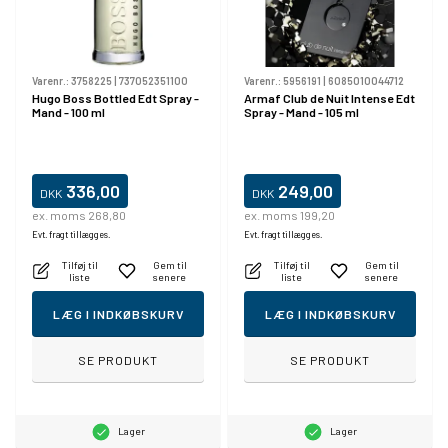
Varenr.:
3758225
|
737052351100
Varenr.:
5956191
|
6085010044712
Hugo Boss Bottled Edt Spray -
Armaf Club de Nuit Intense Edt
Mand - 100 ml
Spray - Mand - 105 ml
336,00
249,00
DKK
DKK
ex. moms 268,80
ex. moms 199,20
Evt. fragt tillægges.
Evt. fragt tillægges.
Tilføj til
Gem til
Tilføj til
Gem til
liste
senere
liste
senere
LÆG I INDKØBSKURV
LÆG I INDKØBSKURV
SE PRODUKT
SE PRODUKT
Lager
Lager