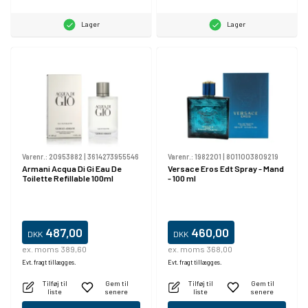
Lager
Lager
Varenr.:
20953882
|
3614273955546
Varenr.:
1982201
|
8011003809219
Armani Acqua Di Gi Eau De
Versace Eros Edt Spray - Mand
Toilette Refillable 100ml
- 100 ml
487,00
460,00
DKK
DKK
ex. moms 389,60
ex. moms 368,00
Evt. fragt tillægges.
Evt. fragt tillægges.
Tilføj til
Gem til
Tilføj til
Gem til
liste
senere
liste
senere