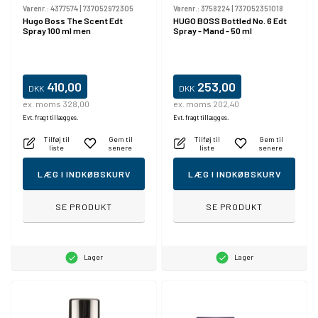
Varenr.:
4377574
|
737052972305
Varenr.:
3758224
|
737052351018
Hugo Boss The Scent Edt
HUGO BOSS Bottled No. 6 Edt
Spray 100 ml men
Spray - Mand - 50 ml
410,00
253,00
DKK
DKK
ex. moms 328,00
ex. moms 202,40
Evt. fragt tillægges.
Evt. fragt tillægges.
Tilføj til
Gem til
Tilføj til
Gem til
liste
senere
liste
senere
LÆG I INDKØBSKURV
LÆG I INDKØBSKURV
SE PRODUKT
SE PRODUKT
Lager
Lager