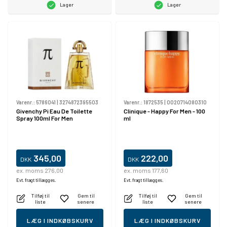
Lager
Lager
Varenr.:
5786041
|
3274872395503
Varenr.:
1872535
|
0020714080310
Givenchy Pi Eau De Toilette
Clinique - Happy For Men - 100
Spray 100ml For Men
ml
345,00
222,00
DKK
DKK
ex. moms 276,00
ex. moms 177,60
Evt. fragt tillægges.
Evt. fragt tillægges.
Tilføj til
Gem til
Tilføj til
Gem til
liste
senere
liste
senere
LÆG I INDKØBSKURV
LÆG I INDKØBSKURV