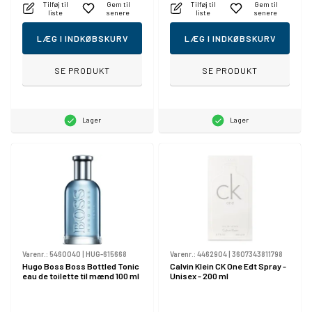
Tilføj til
Gem til
Tilføj til
Gem til
liste
senere
liste
senere
LÆG I INDKØBSKURV
LÆG I INDKØBSKURV
SE PRODUKT
SE PRODUKT
Lager
Lager
Varenr.:
5460040
|
HUG-615668
Varenr.:
4462904
|
3607343811798
Hugo Boss Boss Bottled Tonic
Calvin Klein CK One Edt Spray -
eau de toilette til mænd 100 ml
Unisex - 200 ml