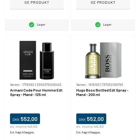
SE PRODUKT
SE PRODUKT
Lager
Lager
Varenr.:
1778380
|
3360375006432
Varenr.:
1916153
|
737052189765
Armani Code Pour Homme Edt
Hugo Boss Bottled Edt Spray -
Spray - Mand - 125 ml
Mand - 200 ml
552,00
552,00
DKK
DKK
ex. moms 441,60
ex. moms 441,60
Evt. fragt tillægges.
Evt. fragt tillægges.