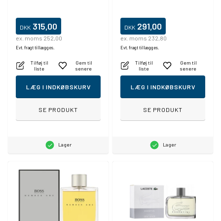
315,00
291,00
DKK
DKK
ex. moms 252,00
ex. moms 232,80
Evt. fragt tillægges.
Evt. fragt tillægges.
Tilføj til
Gem til
Tilføj til
Gem til
liste
senere
liste
senere
LÆG I INDKØBSKURV
LÆG I INDKØBSKURV
SE PRODUKT
SE PRODUKT
Lager
Lager