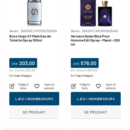
Varenr.:
1905353
|
0737052130934
Varenr.:
5962011
|
8011003826490
Boss Hugo XY Male Eau de
Versace Dylan Blue Pour
Toilette Spray 100ml
Homme Edt Spray - Mand - 200
ml
203,00
576,00
DKK
DKK
ex. moms 162,40
ex. moms 460,80
Evt. fragt tillægges.
Evt. fragt tillægges.
Tilføj til
Gem til
Tilføj til
Gem til
liste
senere
liste
senere
LÆG I INDKØBSKURV
LÆG I INDKØBSKURV
SE PRODUKT
SE PRODUKT