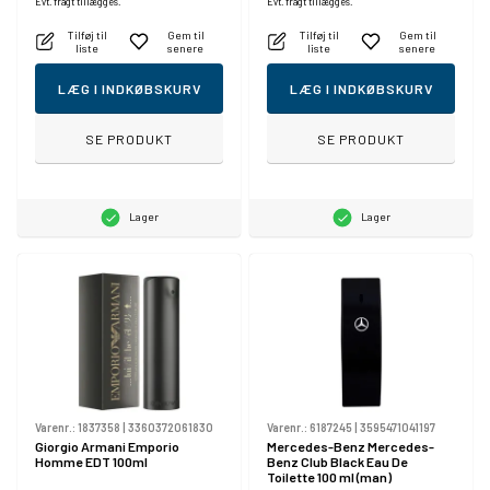
Evt. fragt tillægges.
Evt. fragt tillægges.
Tilføj til
Gem til
Tilføj til
Gem til
liste
senere
liste
senere
LÆG I INDKØBSKURV
LÆG I INDKØBSKURV
SE PRODUKT
SE PRODUKT
Lager
Lager
Varenr.:
1837358
|
3360372061830
Varenr.:
6187245
|
3595471041197
Giorgio Armani Emporio
Mercedes-Benz Mercedes-
Homme EDT 100ml
Benz Club Black Eau De
Toilette 100 ml (man)