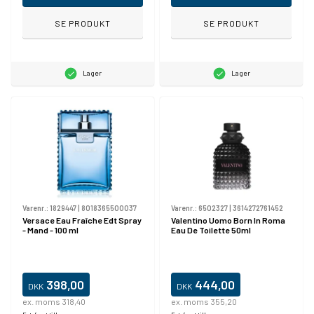
SE PRODUKT
SE PRODUKT
Lager
Lager
Varenr.:
1829447
|
8018365500037
Varenr.:
6502327
|
3614272761452
Versace Eau Fraîche Edt Spray
Valentino Uomo Born In Roma
- Mand - 100 ml
Eau De Toilette 50ml
398,00
444,00
DKK
DKK
ex. moms 318,40
ex. moms 355,20