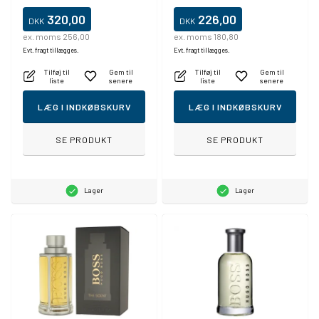
320,00
226,00
DKK
DKK
ex. moms 256,00
ex. moms 180,80
Evt. fragt tillægges.
Evt. fragt tillægges.
Tilføj til
Gem til
Tilføj til
Gem til
liste
senere
liste
senere
LÆG I INDKØBSKURV
LÆG I INDKØBSKURV
SE PRODUKT
SE PRODUKT
Lager
Lager