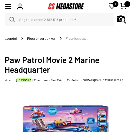
0
0
Legetøj
Figurer og dukker
Figurlegesæt
Paw Patrol Movie 2 Marine
Headquarter
Varenr.: [
10230543
] | Producent:
Paw Patrol
| Model-nr.:
6067496
| EAN:
0778988486245