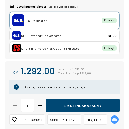
Leveringsmuligheder
- Vælges ved checkout
GLS - Pakkeshop
Fri fragt
GLS - Levering til hoveddøren
59,00
Afhentning i vores Pick-up point i Ringsted
Fri fragt
1.292,00
ex. moms 1.033,60
DKK
Total inkl. fragt 1.292,00
Giv mig besked når varen er på lager igen
LÆG I INDKØBSKURV
Gem til senere
Send link til en ven
Tilføj til liste